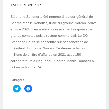
1 SEPTEMBRE 2022
Stéphane Sandner a été nommé directeur général de
Sherpa Mobile Robotics, filiale du groupe Norcan. Arrivé
en mai 2021, il en a été successivement responsable
grands comptes puis directeur commercial. Le DG
Stéphane Fauth se concentre sur ses fonctions de
président du groupe Norcan. Ce dernier a fait 22,5
millions de chiffre d’affaires en 2021 avec 150
collaborateurs à Haguenau. Sherpa Mobile Robotics a
fait un million de CA.
Partager :
Cliquez
Cliquez
pour
pour
partager
partager
sur
sur
Twitter(ouvre
Facebook(ouvre
dans
dans
une
une
nouvelle
nouvelle