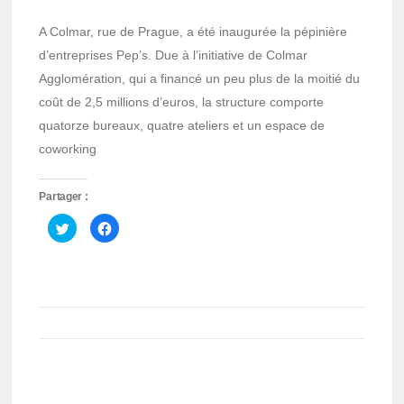
A Colmar, rue de Prague, a été inaugurée la pépinière
d’entreprises Pep’s. Due à l’initiative de Colmar
Agglomération, qui a financé un peu plus de la moitié du
coût de 2,5 millions d’euros, la structure comporte
quatorze bureaux, quatre ateliers et un espace de
coworking
Partager :
Cliquez
Cliquez
pour
pour
partager
partager
sur
sur
Twitter(ouvre
Facebook(ouvre
dans
dans
une
une
nouvelle
nouvelle
fenêtre)
fenêtre)