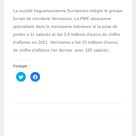
La société haguenauvienne Europortes intègre le groupe
lorrain de miroiterie Verrissima. La PME alsacienne
spécialisée dans la menuiserie intérieure et la pose de
portes a 11 salariés et fait 2,8 millions d’euros de chiffre
d’affaires en 2021. Verrissima a fait 20 millions d’euros
de chiffre d’affaires l’an dernier, avec 185 salariés.
Partager :
Cliquez
Cliquez
pour
pour
partager
partager
sur
sur
Twitter(ouvre
Facebook(ouvre
dans
dans
une
une
nouvelle
nouvelle
fenêtre)
fenêtre)