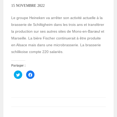
15 NOVEMBRE 2022
Le groupe Heineken va arrêter son activité actuelle à la
brasserie de Schiltigheim dans les trois ans et transférer
la production sur ses autres sites de Mons-en-Barœul et
Marseille. La bière Fischer continuerait à être produite
en Alsace mais dans une microbrasserie. La brasserie
schilikoise compte 220 salariés.
Partager :
Cliquez
Cliquez
pour
pour
partager
partager
sur
sur
Twitter(ouvre
Facebook(ouvre
dans
dans
une
une
nouvelle
nouvelle
fenêtre)
fenêtre)