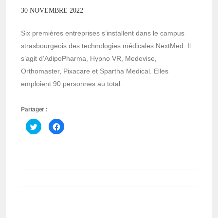
30 NOVEMBRE 2022
Six premières entreprises s’installent dans le campus
strasbourgeois des technologies médicales NextMed. Il
s’agit d’AdipoPharma, Hypno VR, Medevise,
Orthomaster, Pixacare et Spartha Medical. Elles
emploient 90 personnes au total.
Partager :
Cliquez
Cliquez
pour
pour
partager
partager
sur
sur
Twitter(ouvre
Facebook(ouvre
dans
dans
une
une
nouvelle
nouvelle
fenêtre)
fenêtre)