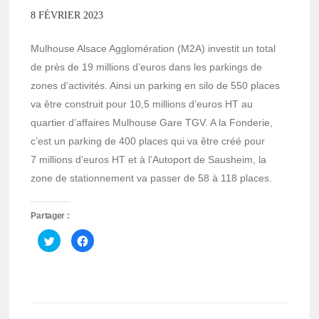
8 FÉVRIER 2023
Mulhouse Alsace Agglomération (M2A) investit un total
de près de 19 millions d’euros dans les parkings de
zones d’activités. Ainsi un parking en silo de 550 places
va être construit pour 10,5 millions d’euros HT au
quartier d’affaires Mulhouse Gare TGV. A la Fonderie,
c’est un parking de 400 places qui va être créé pour
7 millions d’euros HT et à l’Autoport de Sausheim, la
zone de stationnement va passer de 58 à 118 places.
Partager :
Cliquez
Cliquez
pour
pour
partager
partager
sur
sur
Twitter(ouvre
Facebook(ouvre
dans
dans
une
une
nouvelle
nouvelle
fenêtre)
fenêtre)