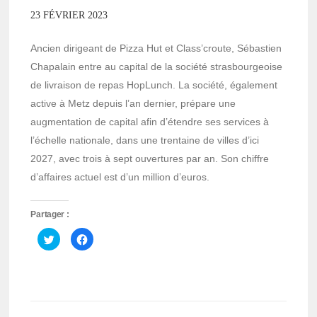
23 FÉVRIER 2023
Ancien dirigeant de Pizza Hut et Class’croute, Sébastien
Chapalain entre au capital de la société strasbourgeoise
de livraison de repas HopLunch. La société, également
active à Metz depuis l’an dernier, prépare une
augmentation de capital afin d’étendre ses services à
l’échelle nationale, dans une trentaine de villes d’ici
2027, avec trois à sept ouvertures par an. Son chiffre
d’affaires actuel est d’un million d’euros.
Partager :
Cliquez
Cliquez
pour
pour
partager
partager
sur
sur
Twitter(ouvre
Facebook(ouvre
dans
dans
une
une
nouvelle
nouvelle
fenêtre)
fenêtre)