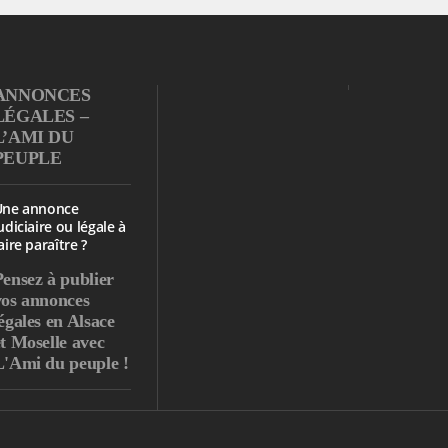
ANNONCES
LÉGALES –
L’AMI DU
PEUPLE
Une annonce
udiciaire ou légale à
aire paraître ?
Pensez à publier
vos annonces
égales en Alsace
et Moselle avec
L'Ami du peuple !