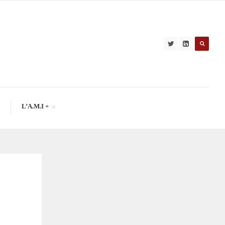
L’A.M.I +