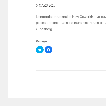
6 MARS 2023
L’entreprise rouennaise Now Coworking va ouvr
places annoncé dans les murs historiques de 
Gutenberg.
Partager :
Cliquez
Cliquez
pour
pour
partager
partager
sur
sur
Twitter(ouvre
Facebook(ouvre
dans
dans
une
une
nouvelle
nouvelle
fenêtre)
fenêtre)