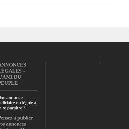
ANNONCES
LÉGALES –
L’AMI DU
PEUPLE
Une annonce
udiciaire ou légale à
aire paraître ?
Pensez à publier
vos annonces