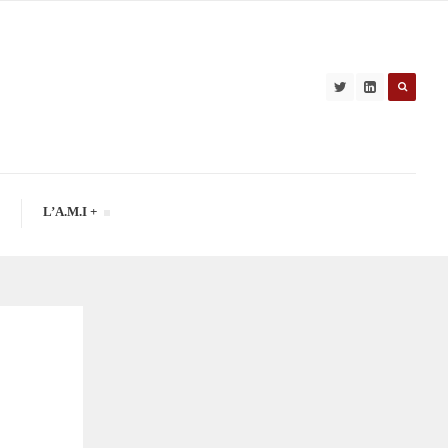
L’A.M.I +