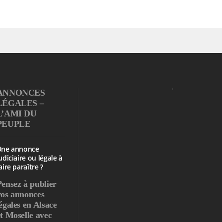
ANNONCES
LÉGALES –
L’AMI DU
PEUPLE
Une annonce
udiciaire ou légale à
aire paraître ?
Pensez à publier
vos annonces
égales en Alsace
et Moselle avec