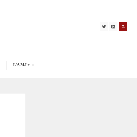
L’A.M.I +