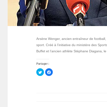
Arsène Wenger, ancien entraîneur de football, f
sport. Créé à l’initiative du ministère des Sp
Buffet et l’ancien athlète Stéphane Diagana, l
Partager :
Cliquez
Cliquez
pour
pour
partager
partager
sur
sur
Twitter(ouvre
Facebook(ouvre
dans
dans
une
une
nouvelle
nouvelle
fenêtre)
fenêtre)