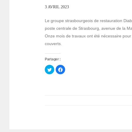
3 AVRIL 2023
Le groupe strasbourgeois de restauration Diab
poste centrale de Strasbourg, avenue de la Mars
Onze mois de travaux ont été nécessaire pour 
couverts.
Partager :
Cliquez
Cliquez
pour
pour
partager
partager
sur
sur
Twitter(ouvre
Facebook(ouvre
dans
dans
une
une
nouvelle
nouvelle
fenêtre)
fenêtre)