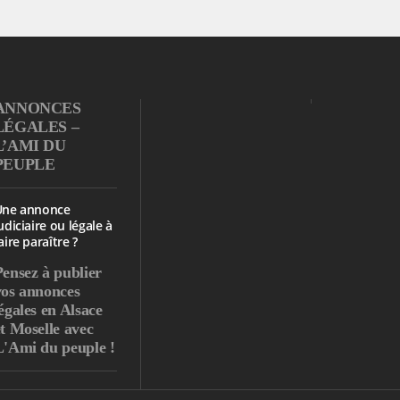
ANNONCES
LÉGALES –
L’AMI DU
PEUPLE
Une annonce
udiciaire ou légale à
aire paraître ?
Pensez à publier
vos annonces
égales en Alsace
et Moselle avec
L'Ami du peuple !