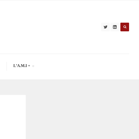
L’A.M.I +