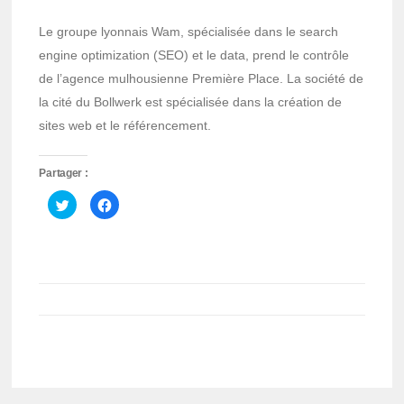
Le groupe lyonnais Wam, spécialisée dans le search
engine optimization (SEO) et le data, prend le contrôle
de l’agence mulhousienne Première Place. La société de
la cité du Bollwerk est spécialisée dans la création de
sites web et le référencement.
Partager :
Cliquez
Cliquez
pour
pour
partager
partager
sur
sur
Twitter(ouvre
Facebook(ouvre
dans
dans
une
une
nouvelle
nouvelle
fenêtre)
fenêtre)