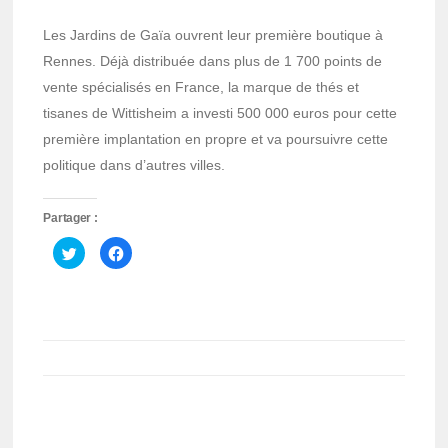
Les Jardins de Gaïa ouvrent leur première boutique à
Rennes. Déjà distribuée dans plus de 1 700 points de
vente spécialisés en France, la marque de thés et
tisanes de Wittisheim a investi 500 000 euros pour cette
première implantation en propre et va poursuivre cette
politique dans d’autres villes.
Partager :
Cliquez
Cliquez
pour
pour
partager
partager
sur
sur
Twitter(ouvre
Facebook(ouvre
dans
dans
une
une
nouvelle
nouvelle
fenêtre)
fenêtre)