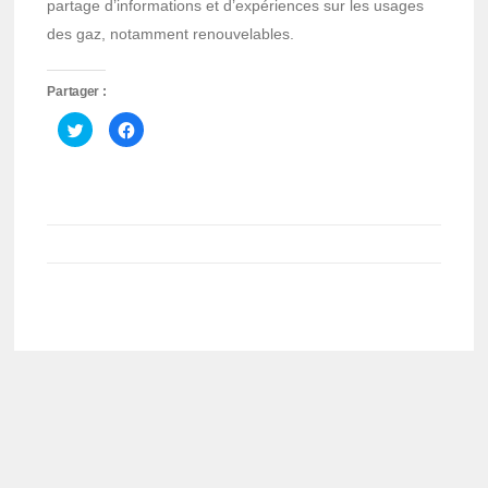
partage d’informations et d’expériences sur les usages
des gaz, notamment renouvelables.
Partager :
Cliquez
Cliquez
pour
pour
partager
partager
sur
sur
Twitter(ouvre
Facebook(ouvre
dans
dans
une
une
nouvelle
nouvelle
fenêtre)
fenêtre)