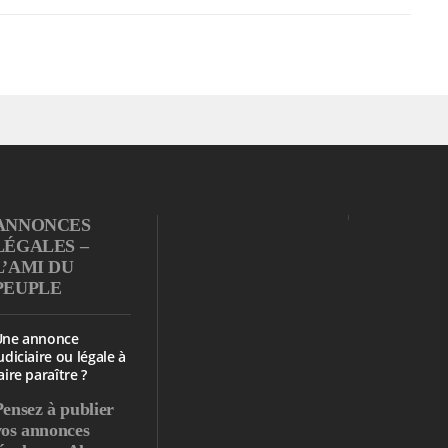
ANNONCES
LÉGALES –
L’AMI DU
PEUPLE
Une annonce
udiciaire ou légale à
aire paraître ?
Pensez à publier
vos annonces