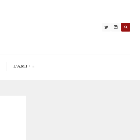
L’A.M.I +