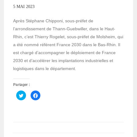
5 MAI 2023
Après Stéphane Chipponi, sous-préfet de
l’arrondissement de Thann-Guebwiller, dans le Haut-
Rhin, c’est Thierry Rogelet, sous-préfet de Molsheim, qui
a été nommé référent France 2030 dans le Bas-Rhin. Il
est chargé d’accompagner le déploiement de France
2030 et d’accélérer les implantations industrielles et
logistiques dans le département.
Partager :
Cliquez
Cliquez
pour
pour
partager
partager
sur
sur
Twitter(ouvre
Facebook(ouvre
dans
dans
une
une
nouvelle
nouvelle
fenêtre)
fenêtre)