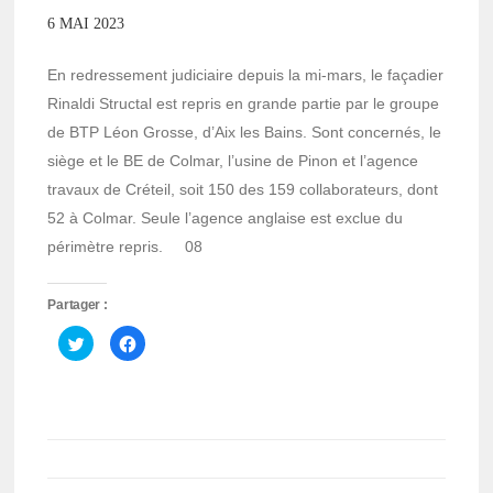
6 MAI 2023
En redressement judiciaire depuis la mi-mars, le façadier
Rinaldi Structal est repris en grande partie par le groupe
de BTP Léon Grosse, d’Aix les Bains. Sont concernés, le
siège et le BE de Colmar, l’usine de Pinon et l’agence
travaux de Créteil, soit 150 des 159 collaborateurs, dont
52 à Colmar. Seule l’agence anglaise est exclue du
périmètre repris. 08
Partager :
Cliquez
Cliquez
pour
pour
partager
partager
sur
sur
Twitter(ouvre
Facebook(ouvre
dans
dans
une
une
nouvelle
nouvelle
fenêtre)
fenêtre)