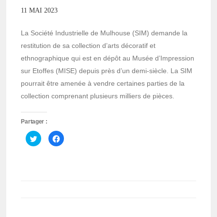
11 MAI 2023
La Société Industrielle de Mulhouse (SIM) demande la
restitution de sa collection d’arts décoratif et
ethnographique qui est en dépôt au Musée d’Impression
sur Etoffes (MISE) depuis près d’un demi-siècle. La SIM
pourrait être amenée à vendre certaines parties de la
collection comprenant plusieurs milliers de pièces.
Partager :
Cliquez
Cliquez
pour
pour
partager
partager
sur
sur
Twitter(ouvre
Facebook(ouvre
dans
dans
une
une
nouvelle
nouvelle
fenêtre)
fenêtre)