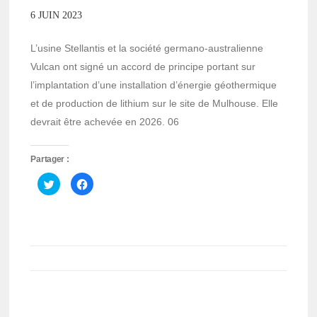
6 JUIN 2023
L’usine Stellantis et la société germano-australienne
Vulcan ont signé un accord de principe portant sur
l’implantation d’une installation d’énergie géothermique
et de production de lithium sur le site de Mulhouse. Elle
devrait être achevée en 2026. 06
Partager :
Cliquez
Cliquez
pour
pour
partager
partager
sur
sur
Twitter(ouvre
Facebook(ouvre
dans
dans
une
une
nouvelle
nouvelle
fenêtre)
fenêtre)