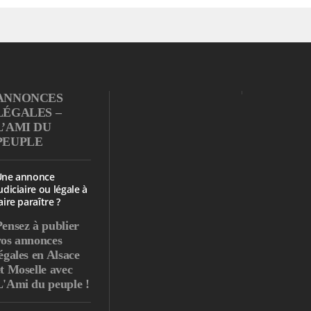
ANNONCES
LÉGALES –
L’AMI DU
PEUPLE
Une annonce
udiciaire ou légale à
aire paraître ?
Pensez à publier
vos annonces
égales en Alsace
et Moselle avec
L'Ami du peuple !