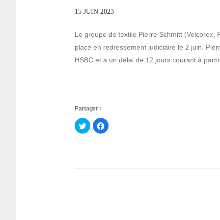
15 JUIN 2023
Le groupe de textile Pierre Schmitt (Velcorex,
placé en redressement judiciaire le 2 juin. Pie
HSBC et a un délai de 12 jours courant à partir
Partager :
Cliquez
Cliquez
pour
pour
partager
partager
sur
sur
Twitter(ouvre
Facebook(ouvre
dans
dans
une
une
nouvelle
nouvelle
fenêtre)
fenêtre)