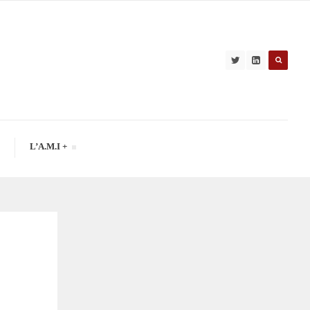
L’A.M.I +