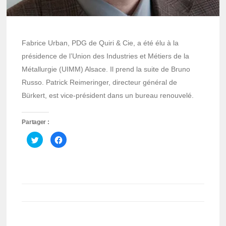
Fabrice Urban, PDG de Quiri & Cie, a été élu à la
présidence de l’Union des Industries et Métiers de la
Métallurgie (UIMM) Alsace. Il prend la suite de Bruno
Russo. Patrick Reimeringer, directeur général de
Bürkert, est vice-président dans un bureau renouvelé.
Partager :
Cliquez
Cliquez
pour
pour
partager
partager
sur
sur
Twitter(ouvre
Facebook(ouvre
dans
dans
une
une
nouvelle
nouvelle
fenêtre)
fenêtre)