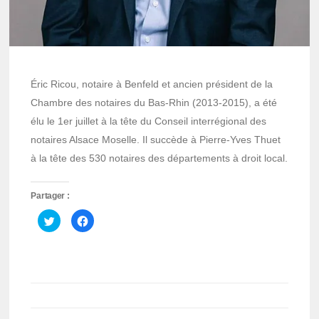
Éric Ricou, notaire à Benfeld et ancien président de la
Chambre des notaires du Bas-Rhin (2013-2015), a été
élu le 1er juillet à la tête du Conseil interrégional des
notaires Alsace Moselle. Il succède à Pierre-Yves Thuet
à la tête des 530 notaires des départements à droit local.
Partager :
Cliquez
Cliquez
pour
pour
partager
partager
sur
sur
Twitter(ouvre
Facebook(ouvre
dans
dans
une
une
nouvelle
nouvelle
fenêtre)
fenêtre)