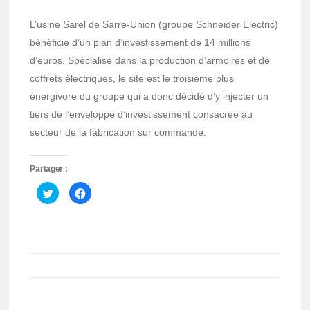
L’usine Sarel de Sarre-Union (groupe Schneider Electric)
bénéficie d’un plan d’investissement de 14 millions
d’euros. Spécialisé dans la production d’armoires et de
coffrets électriques, le site est le troisième plus
énergivore du groupe qui a donc décidé d’y injecter un
tiers de l’enveloppe d’investissement consacrée au
secteur de la fabrication sur commande.
Partager :
Cliquez
Cliquez
pour
pour
partager
partager
sur
sur
Twitter(ouvre
Facebook(ouvre
dans
dans
une
une
nouvelle
nouvelle
fenêtre)
fenêtre)