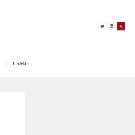
L’A.M.I +