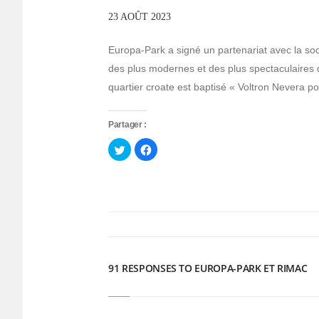
23 AOÛT 2023
Europa-Park a signé un partenariat avec la so
des plus modernes et des plus spectaculaires
quartier croate est baptisé « Voltron Nevera 
Partager :
Cliquez
Cliquez
pour
pour
partager
partager
sur
sur
Twitter(ouvre
Facebook(ouvre
dans
dans
une
une
nouvelle
nouvelle
fenêtre)
fenêtre)
91 RESPONSES TO EUROPA-PARK ET RIMAC