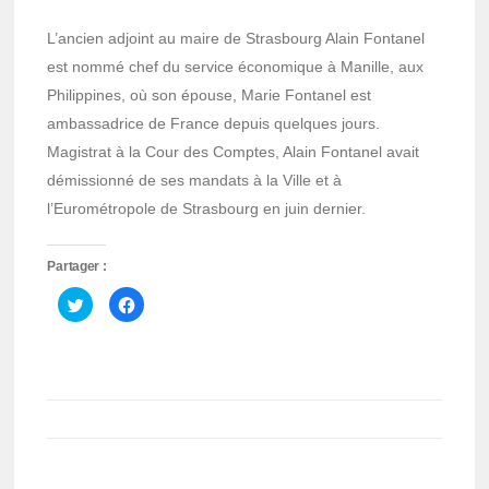
L’ancien adjoint au maire de Strasbourg Alain Fontanel
est nommé chef du service économique à Manille, aux
Philippines, où son épouse, Marie Fontanel est
ambassadrice de France depuis quelques jours.
Magistrat à la Cour des Comptes, Alain Fontanel avait
démissionné de ses mandats à la Ville et à
l’Eurométropole de Strasbourg en juin dernier.
Partager :
Cliquez
Cliquez
pour
pour
partager
partager
sur
sur
Twitter(ouvre
Facebook(ouvre
dans
dans
une
une
nouvelle
nouvelle
fenêtre)
fenêtre)