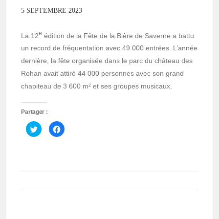
5 SEPTEMBRE 2023
e
La 12
édition de la Fête de la Bière de Saverne a battu
un record de fréquentation avec 49 000 entrées. L’année
dernière, la fête organisée dans le parc du château des
Rohan avait attiré 44 000 personnes avec son grand
chapiteau de 3 600 m² et ses groupes musicaux.
Partager :
Cliquez
Cliquez
pour
pour
partager
partager
sur
sur
Twitter(ouvre
Facebook(ouvre
dans
dans
une
une
nouvelle
nouvelle
fenêtre)
fenêtre)