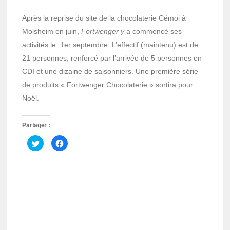
Après la reprise du site de la chocolaterie Cémoi à
Molsheim en juin,
Fortwenger y
a commencé ses
activités le 1er septembre. L’effectif (maintenu) est de
21 personnes, renforcé par l’arrivée de 5 personnes en
CDI et une dizaine de saisonniers. Une première série
de produits « Fortwenger Chocolaterie » sortira pour
Noël.
Partager :
Cliquez
Cliquez
pour
pour
partager
partager
sur
sur
Twitter(ouvre
Facebook(ouvre
dans
dans
une
une
nouvelle
nouvelle
fenêtre)
fenêtre)