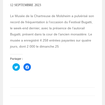
12 SEPTEMBRE 2023
Le Musée de la Chartreuse de Molsheim a pulvérisé son
record de fréquentation à l’occasion du Festival Bugatti,
le week-end dernier, avec la présence de l’autorail
Bugatti, présent dans la cour de l’ancien monastère. Le
musée a enregistré 4 258 entrées payantes sur quatre
jours, dont 2 000 le dimanche.25
Partager :
Cliquez
Cliquez
pour
pour
partager
partager
sur
sur
Twitter(ouvre
Facebook(ouvre
dans
dans
une
une
nouvelle
nouvelle
fenêtre)
fenêtre)