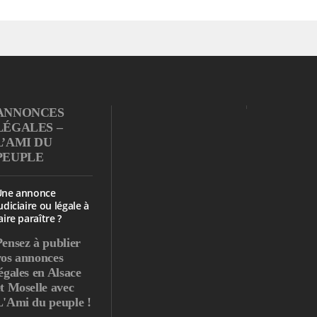
ANNONCES
LÉGALES –
L’AMI DU
PEUPLE
Une annonce
udiciaire ou légale à
aire paraître ?
Pensez à publier
vos annonces
égales en Alsace
et Moselle avec
L'Ami du peuple !