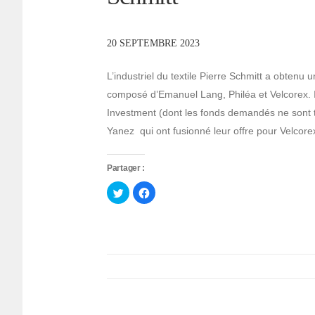
20 SEPTEMBRE 2023
L’industriel du textile Pierre Schmitt a obtenu
composé d’Emanuel Lang, Philéa et Velcorex. Il 
Investment (dont les fonds demandés ne sont to
Yanez qui ont fusionné leur offre pour Velcor
Partager :
Cliquez
Cliquez
pour
pour
partager
partager
sur
sur
Twitter(ouvre
Facebook(ouvre
dans
dans
une
une
nouvelle
nouvelle
fenêtre)
fenêtre)