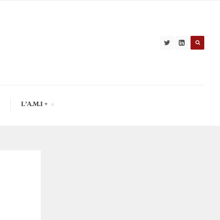
L’A.M.I +