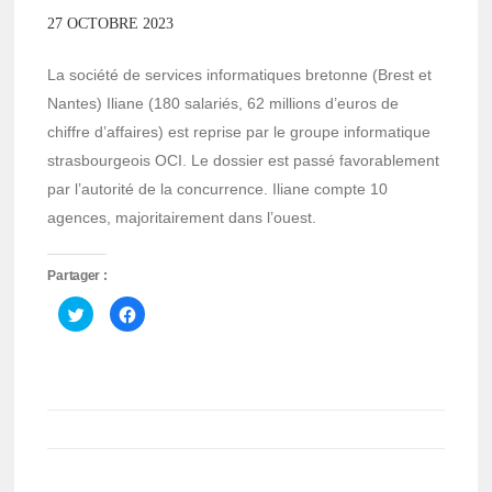
27 OCTOBRE 2023
La société de services informatiques bretonne (Brest et
Nantes) Iliane (180 salariés, 62 millions d’euros de
chiffre d’affaires) est reprise par le groupe informatique
strasbourgeois OCI. Le dossier est passé favorablement
par l’autorité de la concurrence. Iliane compte 10
agences, majoritairement dans l’ouest.
Partager :
Cliquez
Cliquez
pour
pour
partager
partager
sur
sur
Twitter(ouvre
Facebook(ouvre
dans
dans
une
une
nouvelle
nouvelle
fenêtre)
fenêtre)