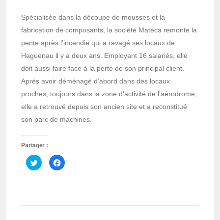
Spécialisée dans la découpe de mousses et la
fabrication de composants, la société Mateca remonte la
pente après l’incendie qui a ravagé ses locaux de
Haguenau il y a deux ans. Employant 16 salariés, elle
doit aussi faire face à la perte de son principal client.
Après avoir déménagé d’abord dans des locaux
proches, toujours dans la zone d’activité de l’aérodrome,
elle a retrouvé depuis son ancien site et a reconstitué
son parc de machines.
Partager :
Cliquez
Cliquez
pour
pour
partager
partager
sur
sur
Twitter(ouvre
Facebook(ouvre
dans
dans
une
une
nouvelle
nouvelle
fenêtre)
fenêtre)