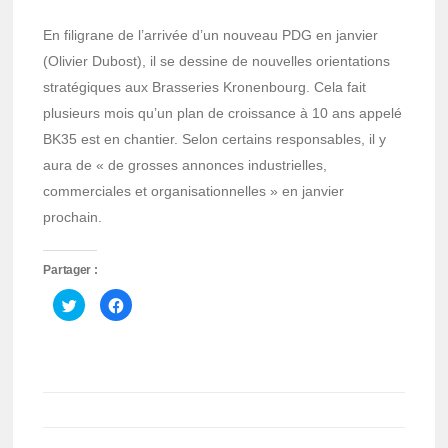
En filigrane de l’arrivée d’un nouveau PDG en janvier
(Olivier Dubost), il se dessine de nouvelles orientations
stratégiques aux Brasseries Kronenbourg. Cela fait
plusieurs mois qu’un plan de croissance à 10 ans appelé
BK35 est en chantier. Selon certains responsables, il y
aura de « de grosses annonces industrielles,
commerciales et organisationnelles » en janvier
prochain.
Partager :
Cliquez
Cliquez
pour
pour
partager
partager
sur
sur
Twitter(ouvre
Facebook(ouvre
dans
dans
une
une
nouvelle
nouvelle
fenêtre)
fenêtre)