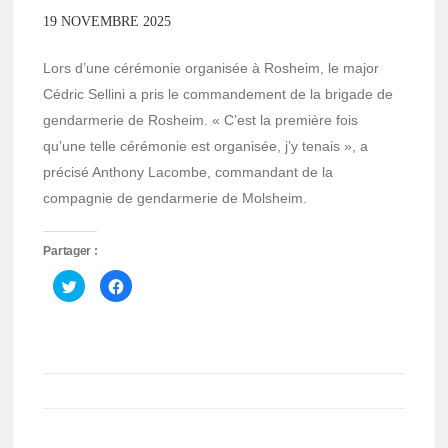
19 NOVEMBRE 2025
Lors d’une cérémonie organisée à Rosheim, le major
Cédric Sellini a pris le commandement de la brigade de
gendarmerie de Rosheim. « C’est la première fois
qu’une telle cérémonie est organisée, j’y tenais », a
précisé Anthony Lacombe, commandant de la
compagnie de gendarmerie de Molsheim.
Partager :
Cliquez
Cliquez
pour
pour
partager
partager
sur
sur
Twitter(ouvre
Facebook(ouvre
dans
dans
une
une
nouvelle
nouvelle
fenêtre)
fenêtre)