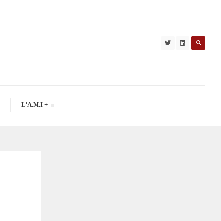
L’A.M.I +