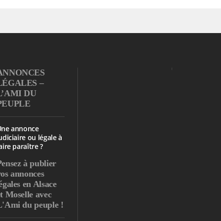
ANNONCES
LÉGALES –
L’AMI DU
PEUPLE
Une annonce
udiciaire ou légale à
aire paraître ?
Pensez à publier
vos annonces
égales en Alsace
et Moselle avec
L'Ami du peuple !