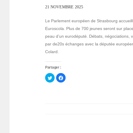
21 NOVEMBRE 2025
Le Parlement européen de Strasbourg accueil
Euroscola. Plus de 700 jeunes seront sur place 
peau d’un eurodéputé. Débats, négociations, 
par de20s échanges avec la députée européenn
Colard.
Partager :
Cliquez
Cliquez
pour
pour
partager
partager
sur
sur
Twitter(ouvre
Facebook(ouvre
dans
dans
une
une
nouvelle
nouvelle
fenêtre)
fenêtre)