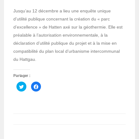
Jusqu’au 12 décembre a lieu une enquête unique
d’utilité publique concernant la création du « parc
d’excellence » de Hatten axé sur la géothermie. Elle est
préalable à l’autorisation environnementale, à la
déclaration d’utilité publique du projet et à la mise en
compatibilité du plan local d’urbanisme intercommunal
du Hattgau.
Partager :
Cliquez
Cliquez
pour
pour
partager
partager
sur
sur
Twitter(ouvre
Facebook(ouvre
dans
dans
une
une
nouvelle
nouvelle
fenêtre)
fenêtre)