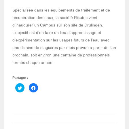
Spécialisée dans les équipements de traitement et de
récupération des eaux, la société Rikutec vient
d’inaugurer un Campus sur son site de Drulingen.
L’objectif est d’en faire un lieu d’apprentissage et
d’expérimentation sur les usages futurs de l’eau avec
une dizaine de stagiaires par mois prévue à partir de l’an
prochain, soit environ une centaine de professionnels
formés chaque année.
Partager :
Cliquez
Cliquez
pour
pour
partager
partager
sur
sur
Twitter(ouvre
Facebook(ouvre
dans
dans
une
une
nouvelle
nouvelle
fenêtre)
fenêtre)