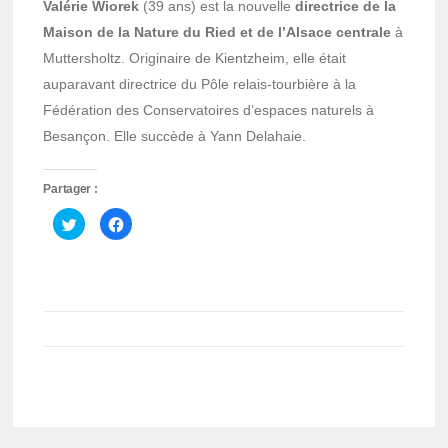
Valérie Wiorek
(39 ans) est la nouvelle
directrice de la
Maison de la Nature du Ried et de l’Alsace centrale
à
Muttersholtz. Originaire de Kientzheim, elle était
auparavant directrice du Pôle relais-tourbière à la
Fédération des Conservatoires d’espaces naturels à
Besançon. Elle succède à Yann Delahaie.
Partager :
Cliquez
Cliquez
pour
pour
partager
partager
sur
sur
Twitter(ouvre
Facebook(ouvre
dans
dans
une
une
nouvelle
nouvelle
fenêtre)
fenêtre)