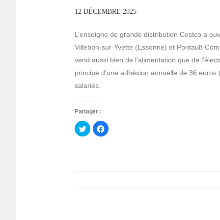
12 DÉCEMBRE 2025
L’enseigne de grande distribution Costco a o
Villebon-sur-Yvette (Essonne) et Pontault-Comb
vend aussi bien de l’alimentation que de l’élec
principe d’une adhésion annuelle de 36 euros (
salariés.
Partager :
Cliquez
Cliquez
pour
pour
partager
partager
sur
sur
Twitter(ouvre
Facebook(ouvre
dans
dans
une
une
nouvelle
nouvelle
fenêtre)
fenêtre)