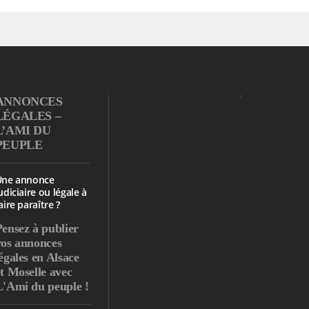
ANNONCES
LÉGALES –
L’AMI DU
PEUPLE
Une annonce
udiciaire ou légale à
aire paraître ?
Pensez à publier
vos annonces
égales en Alsace
et Moselle avec
L'Ami du peuple !