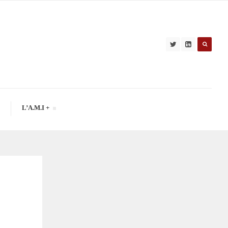
L’A.M.I +