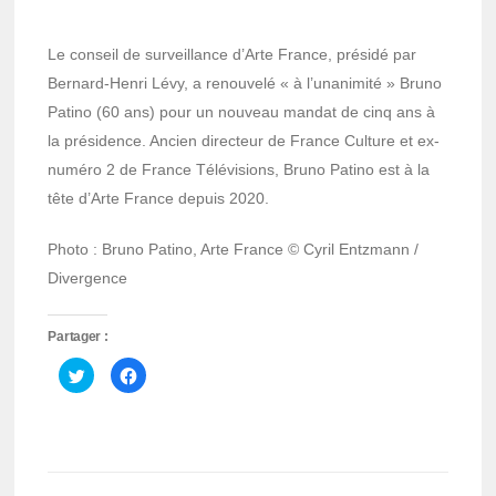
Le conseil de surveillance d’Arte France, présidé par
Bernard-Henri Lévy, a renouvelé « à l’unanimité » Bruno
Patino (60 ans) pour un nouveau mandat de cinq ans à
la présidence. Ancien directeur de France Culture et ex-
numéro 2 de France Télévisions, Bruno Patino est à la
tête d’Arte France depuis 2020.
Photo : Bruno Patino, Arte France © Cyril Entzmann /
Divergence
Partager :
Cliquez
Cliquez
pour
pour
partager
partager
sur
sur
Twitter(ouvre
Facebook(ouvre
dans
dans
une
une
nouvelle
nouvelle
fenêtre)
fenêtre)