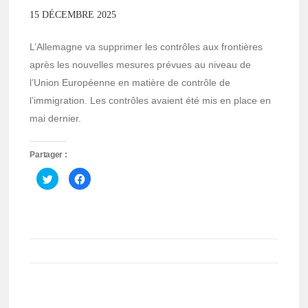
15 DÉCEMBRE 2025
L’Allemagne va supprimer les contrôles aux frontières
après les nouvelles mesures prévues au niveau de
l’Union Européenne en matière de contrôle de
l’immigration. Les contrôles avaient été mis en place en
mai dernier.
Partager :
Cliquez
Cliquez
pour
pour
partager
partager
sur
sur
Twitter(ouvre
Facebook(ouvre
dans
dans
une
une
nouvelle
nouvelle
fenêtre)
fenêtre)