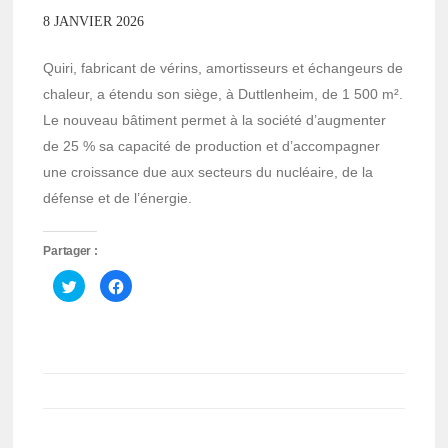
8 JANVIER 2026
Quiri, fabricant de vérins, amortisseurs et échangeurs de
chaleur, a étendu son siège, à Duttlenheim, de 1 500 m².
Le nouveau bâtiment permet à la société d’augmenter
de 25 % sa capacité de production et d’accompagner
une croissance due aux secteurs du nucléaire, de la
défense et de l’énergie.
Partager :
Cliquez
Cliquez
pour
pour
partager
partager
sur
sur
Twitter(ouvre
Facebook(ouvre
dans
dans
une
une
nouvelle
nouvelle
fenêtre)
fenêtre)