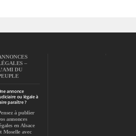
ANNONCES
LÉGALES –
L’AMI DU
PEUPLE
Une annonce
udiciaire ou légale à
aire paraître ?
Pensez à publier
vos annonces
égales en Alsace
et Moselle avec