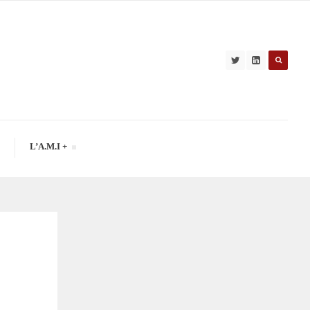
L’A.M.I +