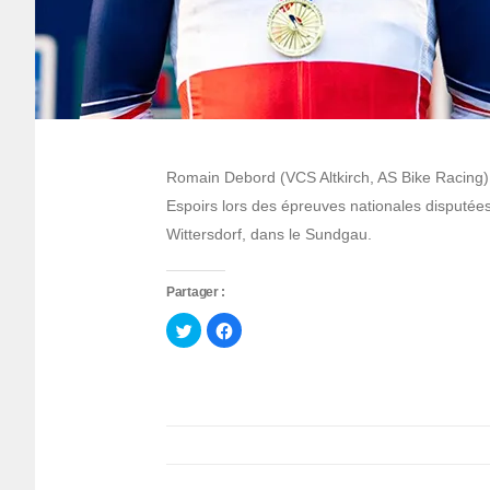
Romain Debord (VCS Altkirch, AS Bike Racing) 
Espoirs lors des épreuves nationales disputées
Wittersdorf, dans le Sundgau.
Partager :
Cliquez
Cliquez
pour
pour
partager
partager
sur
sur
Twitter(ouvre
Facebook(ouvre
dans
dans
une
une
nouvelle
nouvelle
fenêtre)
fenêtre)