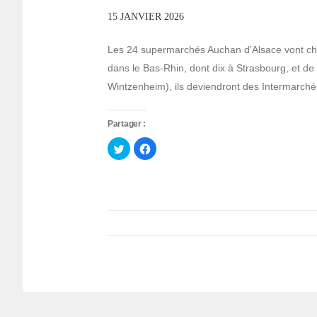
15 JANVIER 2026
Les 24 supermarchés Auchan d’Alsace vont chan
dans le Bas-Rhin, dont dix à Strasbourg, et de
Wintzenheim), ils deviendront des Intermarché 
Partager :
Cliquez
Cliquez
pour
pour
partager
partager
sur
sur
Twitter(ouvre
Facebook(ouvre
dans
dans
une
une
nouvelle
nouvelle
fenêtre)
fenêtre)