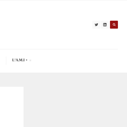
L’A.M.I +