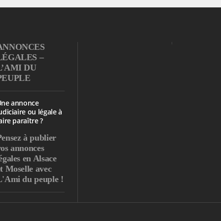
ANNONCES
LÉGALES –
L’AMI DU
PEUPLE
Une annonce
udiciaire ou légale à
aire paraître ?
Pensez à publier
vos annonces
égales en Alsace
et Moselle avec
L'Ami du peuple !