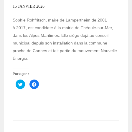
15 JANVIER 2026
Sophie Rohfritsch, maire de Lampertheim de 2001
à 2017, est candidate à la mairie de Théoule-sur-Mer,
dans les Alpes Maritimes. Elle siège déjà au conseil
municipal depuis son installation dans la commune
proche de Cannes et fait partie du mouvement Nouvelle
Énergie.
Partager :
Cliquez
Cliquez
pour
pour
partager
partager
sur
sur
Twitter(ouvre
Facebook(ouvre
dans
dans
une
une
nouvelle
nouvelle
fenêtre)
fenêtre)