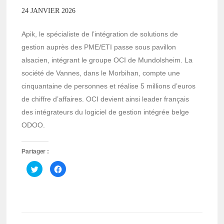
24 JANVIER 2026
Apik, le spécialiste de l’intégration de solutions de
gestion auprès des PME/ETI passe sous pavillon
alsacien, intégrant le groupe OCI de Mundolsheim. La
société de Vannes, dans le Morbihan, compte une
cinquantaine de personnes et réalise 5 millions d’euros
de chiffre d’affaires. OCI devient ainsi leader français
des intégrateurs du logiciel de gestion intégrée belge
ODOO.
Partager :
Cliquez
Cliquez
pour
pour
partager
partager
sur
sur
Twitter(ouvre
Facebook(ouvre
dans
dans
une
une
nouvelle
nouvelle
fenêtre)
fenêtre)