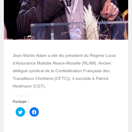
Jean-Martin Adam a été élu président du Régime Local
d’Assurance Maladie Alsace-Moselle (RLAM). Ancien
délégué syndical de la Confédération Française des
Travailleurs Chrétiens (CFTC)), il succède à Patrick
Heidmann (CGT).
Partager :
Cliquez
Cliquez
pour
pour
partager
partager
sur
sur
Twitter(ouvre
Facebook(ouvre
dans
dans