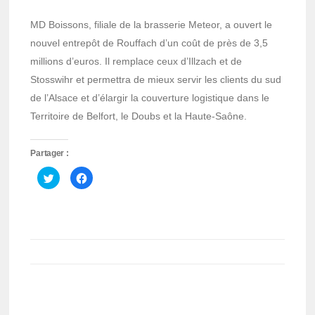
MD Boissons, filiale de la brasserie Meteor, a ouvert le
nouvel entrepôt de Rouffach d’un coût de près de 3,5
millions d’euros. Il remplace ceux d’Illzach et de
Stosswihr et permettra de mieux servir les clients du sud
de l’Alsace et d’élargir la couverture logistique dans le
Territoire de Belfort, le Doubs et la Haute-Saône.
Partager :
Cliquez
Cliquez
pour
pour
partager
partager
sur
sur
Twitter(ouvre
Facebook(ouvre
dans
dans
une
une
nouvelle
nouvelle
fenêtre)
fenêtre)