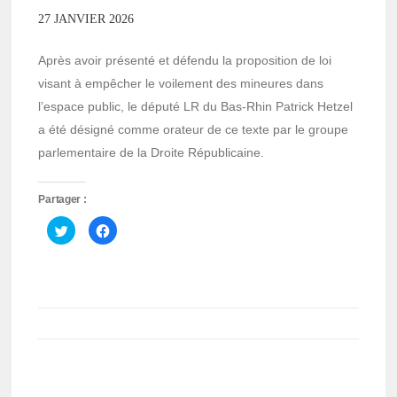
27 JANVIER 2026
Après avoir présenté et défendu la proposition de loi
visant à empêcher le voilement des mineures dans
l’espace public, le député LR du Bas-Rhin Patrick Hetzel
a été désigné comme orateur de ce texte par le groupe
parlementaire de la Droite Républicaine.
Partager :
Cliquez
Cliquez
pour
pour
partager
partager
sur
sur
Twitter(ouvre
Facebook(ouvre
dans
dans
une
une
nouvelle
nouvelle
fenêtre)
fenêtre)