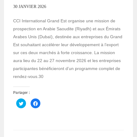
30 JANVIER 2026
CCI International Grand Est organise une mission de
prospection en Arabie Saoudite (Riyadh) et aux Émirats
Arabes Unis (Dubaï), destinée aux entreprises du Grand
Est souhaitant accélérer leur développement à l’export
sur ces deux marchés à forte croissance. La mission
aura lieu du 22 au 27 novembre 2026 et les entreprises
participantes bénéficieront d’un programme complet de
rendez-vous.30
Partager :
Cliquez
Cliquez
pour
pour
partager
partager
sur
sur
Twitter(ouvre
Facebook(ouvre
dans
dans
une
une
nouvelle
nouvelle
fenêtre)
fenêtre)