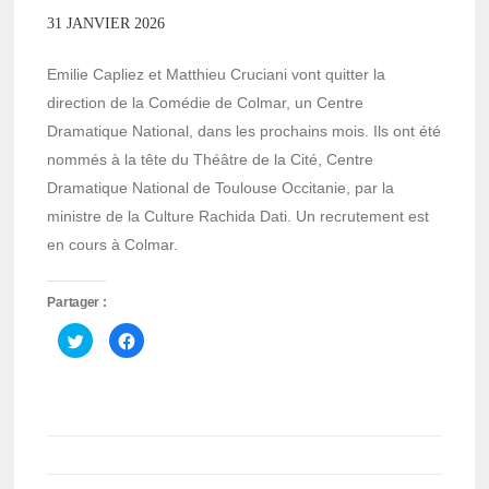
31 JANVIER 2026
Emilie Capliez et Matthieu Cruciani vont quitter la
direction de la Comédie de Colmar, un Centre
Dramatique National, dans les prochains mois. Ils ont été
nommés à la tête du Théâtre de la Cité, Centre
Dramatique National de Toulouse Occitanie, par la
ministre de la Culture Rachida Dati. Un recrutement est
en cours à Colmar.
Partager :
Cliquez
Cliquez
pour
pour
partager
partager
sur
sur
Twitter(ouvre
Facebook(ouvre
dans
dans
une
une
nouvelle
nouvelle
fenêtre)
fenêtre)